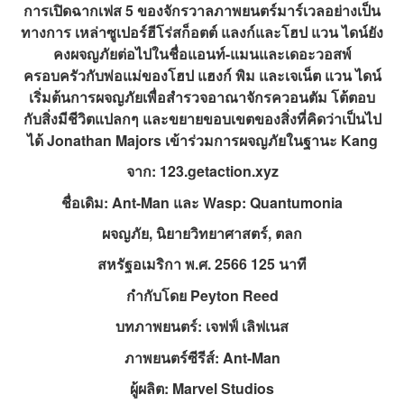
การเปิดฉากเฟส 5 ของจักรวาลภาพยนตร์มาร์เวลอย่างเป็น
ทางการ เหล่าซูเปอร์ฮีโร่สก็อตต์ แลงก์และโฮป แวน ไดน์ยัง
คงผจญภัยต่อไปในชื่อแอนท์-แมนและเดอะวอสพ์
ครอบครัวกับพ่อแม่ของโฮป แฮงก์ พิม และเจเน็ต แวน ไดน์
เริ่มต้นการผจญภัยเพื่อสำรวจอาณาจักรควอนตัม โต้ตอบ
กับสิ่งมีชีวิตแปลกๆ และขยายขอบเขตของสิ่งที่คิดว่าเป็นไป
ได้ Jonathan Majors เข้าร่วมการผจญภัยในฐานะ Kang
จาก: 123.getaction.xyz
ชื่อเดิม: Ant-Man และ Wasp: Quantumonia
ผจญภัย, นิยายวิทยาศาสตร์, ตลก
สหรัฐอเมริกา พ.ศ. 2566 125 นาที
กำกับโดย Peyton Reed
บทภาพยนตร์: เจฟฟ์ เลิฟเนส
ภาพยนตร์ซีรีส์: Ant-Man
ผู้ผลิต: Marvel Studios